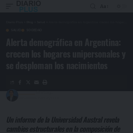
Aa
Diario Plus
>
Blog
>
Salud
>
Alerta demográfica en Argentina: crecen los hogares unipersonales y se desploman los nacimientos
SALUD
SOCIEDAD
Alerta demográfica en Argentina:
crecen los hogares unipersonales y
se desploman los nacimientos
Redacción
1 año ago
Last updated: 15/05/2025 13:13
Un informe de la Universidad Austral revela
cambios estructurales en la composición de