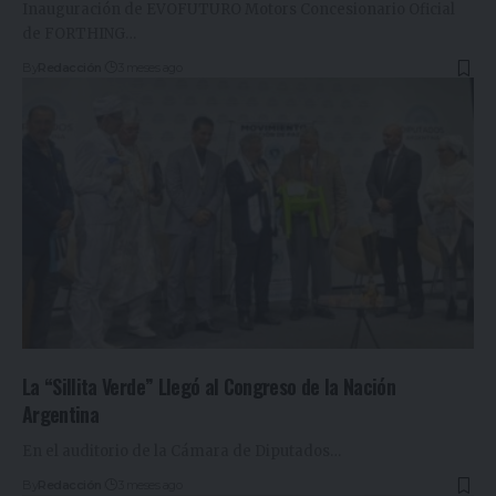
Inauguración de EVOFUTURO Motors Concesionario Oficial
de FORTHING
…
By
Redacción
3 meses ago
La “Sillita Verde” Llegó al Congreso de la Nación
Argentina
En el auditorio de la Cámara de Diputados
…
By
Redacción
3 meses ago