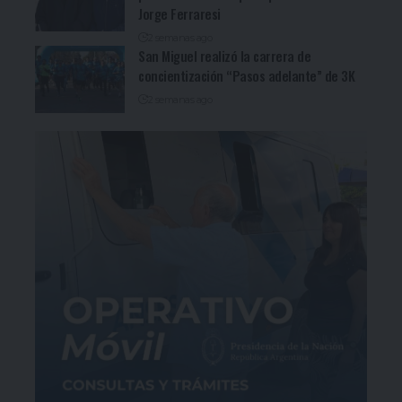
Jorge Ferraresi
2 semanas ago
San Miguel realizó la carrera de
concientización “Pasos adelante” de 3K
2 semanas ago