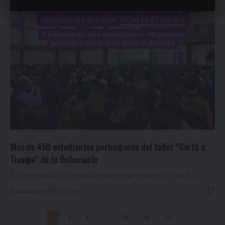
By
Redacción
2 años ago
Más de 450 estudiantes participaron del taller “Cortá a
Tiempo” de la Defensoría
La Defensoría del Pueblo bonaerense presentó “Cortá a
…
By
Redacción
2 años ago
1
2
3
…
28
29