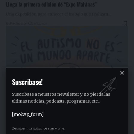
Llega la primera edición de “Expo Malvinas”
Una exposición para conocer el trabajo que realizan
…
By
Redacción
2 años ago
Suscribase!
Suscribase a neustros newsletter y no pierda las
ultimas noticias, podcasts, programas, etc..
AUTISMO URGENTE !!
[mc4wp_form]
Discriminación por ignorancia CRECE RÁPIDO LA
INTOLERANCIA SOCIAL
…
Zero spam, Unsubscribe at any time.