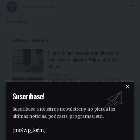
Gustavo Estigarribia
Periodista
Ultimas Noticias
Fuerte denuncia en la Asamblea en el
Sindicato Empleados Municipales (Ver
video)
9 horas ago
San Miguel fue una nueva parada de la
recorrida bonaerense de Jorge Ferraresi
Suscribase!
(Ver video)
21 horas ago
Cocineritos en la Delegación de
Suscribase a neustros newsletter y no pierda las
Gastronómicos de San Miguel (Ver video)
ultimas noticias, podcasts, programas, etc..
22 horas ago
[mc4wp_form]
San Miguel será una de las primeras
paradas de la campaña provincial de