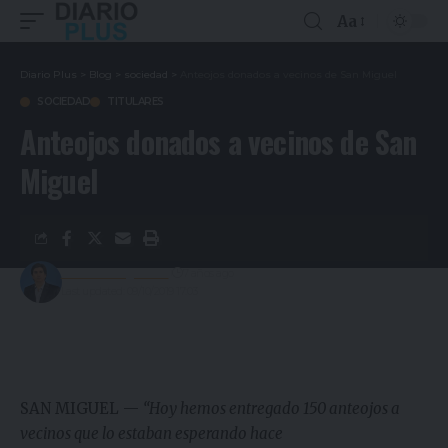
Aa
Diario Plus
>
Blog
>
sociedad
>
Anteojos donados a vecinos de San Miguel
SOCIEDAD
TITULARES
Anteojos donados a vecinos de San
Miguel
Gustavo Estigarribia
7 años ago
Last updated: 09/10/2019 17:03
SAN MIGUEL —
“Hoy hemos entregado 150 anteojos a
vecinos que lo estaban esperando hace