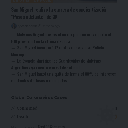
DEPORTES
SAN MIGUEL
San Miguel realizó la carrera de concientización
“Pasos adelante” de 3K
By
Redacción
1 semana ago
Malvinas Argentinas es el municipio que más aportó al
PBI provincial en la última década
San Miguel incorporó 12 motos nuevas a su Policía
Municipal
La Escuela Municipal de Guardavidas de Malvinas
Argentinas ya cuenta con validez oficial
San Miguel lanzó una quita de hasta el 80% de intereses
en deudas de tasas municipales
Global Coronavirus Cases
0
Confirmed
0
Death
Covid-19 Statistics
More Information: