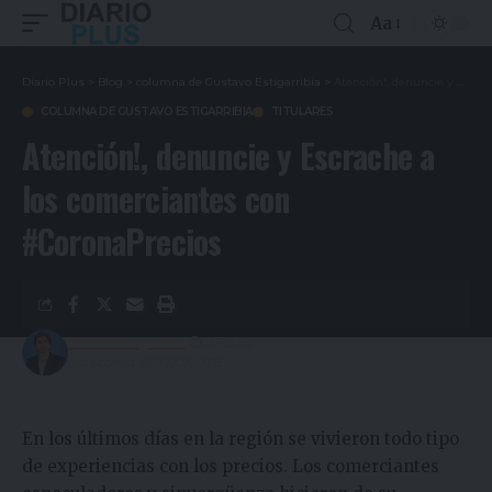
Aa
Diario Plus
>
Blog
>
columna de Gustavo Estigarribia
>
Atención!, denuncie y Escrache a los comerciantes con #CoronaPrecios
COLUMNA DE GUSTAVO ESTIGARRIBIA
TITULARES
Atención!, denuncie y Escrache a
los comerciantes con
#CoronaPrecios
Gustavo Estigarribia
6 años ago
Last updated: 23/03/2020 03:18
En los últimos días en la región se vivieron todo tipo
de experiencias con los precios. Los comerciantes