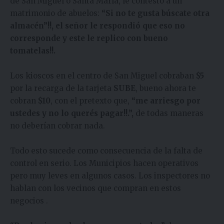
de San Miguel o Santa María, le contesto a un
matrimonio de abuelos:
“Si no te gusta búscate otra
almacén”!!, el señor le respondió que eso no
corresponde y este le replico con bueno
tomatelas!!.
Los kioscos en el centro de San Miguel cobraban
$5
por la recarga de la tarjeta
SUBE
, bueno ahora te
cobran
$10
, con el pretexto que,
“me arriesgo por
ustedes y no lo querés pagar!!.”,
de todas maneras
no deberían cobrar nada.
Todo esto sucede como consecuencia de la falta de
control en serio. Los Municipios hacen operativos
pero muy leves en algunos casos. Los inspectores no
hablan con los vecinos que compran en estos
negocios .