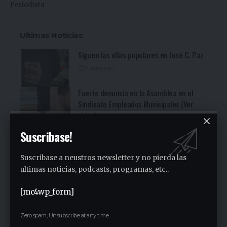
Periodista
Ultimas Noticias
Siguen las ollas populares en José C. Paz
12 horas ago
Fuerte denuncia en la Asamblea en el
Sindicato Empleados Municipales (Ver
video)
1 día ago
Suscribase!
San Miguel fue una nueva parada de la
recorrida bonaerense de Jorge Ferraresi
Suscribase a neustros newsletter y no pierda las
(Ver video)
ultimas noticias, podcasts, programas, etc..
2 días ago
Cocineritos en la Delegación de
[mc4wp_form]
Gastronómicos de San Miguel (Ver video)
2 días ago
Zero spam, Unsubscribe at any time.
San Miguel será una de las primeras