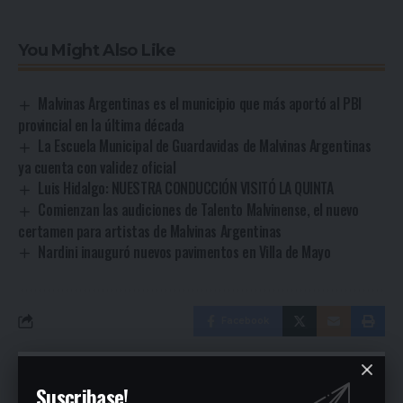
You Might Also Like
Malvinas Argentinas es el municipio que más aportó al PBI
provincial en la última década
La Escuela Municipal de Guardavidas de Malvinas Argentinas
ya cuenta con validez oficial
Luis Hidalgo: NUESTRA CONDUCCIÓN VISITÓ LA QUINTA
Comienzan las audiciones de Talento Malvinense, el nuevo
certamen para artistas de Malvinas Argentinas
Nardini inauguró nuevos pavimentos en Villa de Mayo
Facebook
Ultimas Noticias
Suscribase!