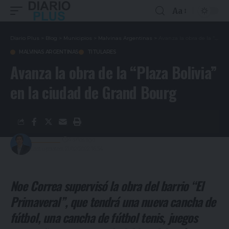
Aa
Diario Plus
>
Blog
>
Municipios
>
Malvinas Argentinas
>
Avanza la obra de la “Plaza Bolivia” en la ciudad de Grand Bourg
MALVINAS ARGENTINAS
TITULARES
Avanza la obra de la “Plaza Bolivia”
en la ciudad de Grand Bourg
Redacción
4 años ago
Last updated: 21/02/2022 16:34
Noe Correa supervisó la obra del barrio “El
Primaveral”, que tendrá una nueva cancha de
fútbol, una cancha de fútbol tenis, juegos