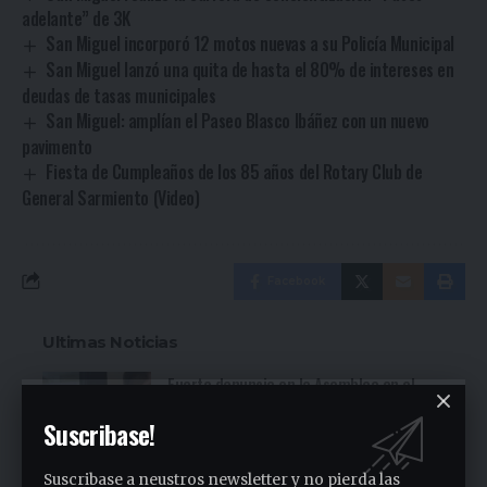
adelante” de 3K
San Miguel incorporó 12 motos nuevas a su Policía Municipal
San Miguel lanzó una quita de hasta el 80% de intereses en
deudas de tasas municipales
San Miguel: amplían el Paseo Blasco Ibáñez con un nuevo
pavimento
Fiesta de Cumpleaños de los 85 años del Rotary Club de
General Sarmiento (Video)
Facebook
Ultimas Noticias
Fuerte denuncia en la Asamblea en el
Sindicato Empleados Municipales (Ver
Suscribase!
video)
4 horas ago
Suscribase a neustros newsletter y no pierda las
San Miguel fue una nueva parada de la