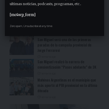
recorrida bonaerense de Jorge Ferraresi
ultimas noticias, podcasts, programas, etc..
(Ver video)
[mc4wp_form]
16 horas ago
Cocineritos en la Delegación de
Gastronómicos de San Miguel (Ver video)
Zero spam, Unsubscribe at any time.
17 horas ago
San Miguel será una de las primeras
paradas de la campaña provincial de
Jorge Ferraresi
1 semana ago
San Miguel realizó la carrera de
concientización “Pasos adelante” de 3K
1 semana ago
Malvinas Argentinas es el municipio que
más aportó al PBI provincial en la última
década
1 semana ago