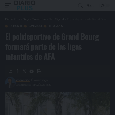
Aa
Diario Plus
>
Blog
>
Municipios
>
San Miguel
>
El polideportivo de Grand Bourg formará parte de las ligas infantiles de AFA
DEPORTES
SAN MIGUEL
TITULARES
El polideportivo de Grand Bourg
formará parte de las ligas
infantiles de AFA
Redacción
4 años ago
Last updated: 21/02/2022 16:30