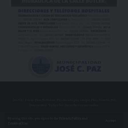
2025© Dario Plus Noticias. Producido por Grupo Plus Diseño MS
Interactiva. Todos los derechos reservados.
Aviso Legal
Política de Privacidad
By using this site, you agree to the
Privacy Policy
and
Accept
Terms of Use
.
Política de Cookies
Configuración de Cookies