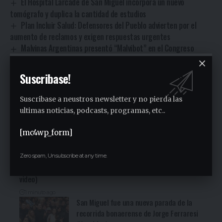
El Hospital Larcade de San Miguel incorpora un nuevo
tomógrafo y duplica la cantidad de estudios
Plan Incluir Salud: Defensores del Pueblo advierten por el
aumento de reclamos y exigen respuestas urgentes
Malvinas Argentinas presentó “Malvibot” en el Congreso
Internacional de Cirugía en República Dominicana
El Congreso del gremio CICOP aceptó la propuesta paritaria y
Suscribase!
adhirió a un plan de lucha contra la reforma laboral
Suscribase a neustros newsletter y no pierda las
ultimas noticias, podcasts, programas, etc..
Facebook
[mc4wp_form]
Ultimas Noticias
Zero spam, Unsubscribe at any time.
Dura Asamblea en el Sindicato Empleados Municipales (Ver
video)
1 minuto ago
San Miguel fue una nueva parada de la
recorrida bonaerense de Jorge Ferraresi