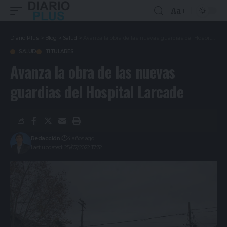
Aa
Diario Plus
>
Blog
>
Salud
>
Avanza la obra de las nuevas guardias del Hospital Larcade
SALUD
TITULARES
Avanza la obra de las nuevas
guardias del Hospital Larcade
Redacción
4 años ago
Last updated: 25/07/2022 17:32