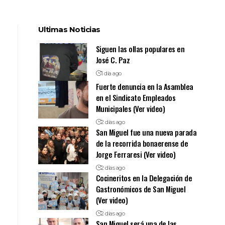
Ultimas Noticias
Siguen las ollas populares en
José C. Paz
1 día ago
Fuerte denuncia en la Asamblea
en el Sindicato Empleados
Municipales (Ver video)
2 días ago
San Miguel fue una nueva parada
de la recorrida bonaerense de
Jorge Ferraresi (Ver video)
2 días ago
Cocineritos en la Delegación de
Gastronómicos de San Miguel
(Ver video)
2 días ago
San Miguel será una de las