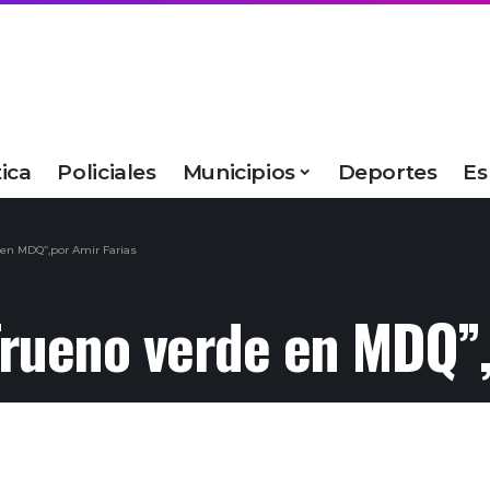
tica
Policiales
Municipios
Deportes
Es
e en MDQ”,por Amir Farias
 Trueno verde en MDQ”