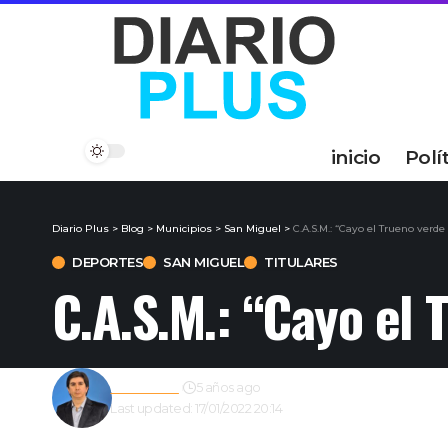
inicio
Polí
Diario Plus
>
Blog
>
Municipios
>
San Miguel
>
C.A.S.M.: “Cayo el Trueno verd
DEPORTES
SAN MIGUEL
TITULARES
C.A.S.M.: “Cayo el
Redacción
5 años ago
Last updated: 17/01/2022 20:14