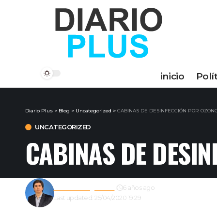
inicio
Polí
Diario Plus
>
Blog
>
Uncategorized
>
CABINAS DE DESINFECCIÓN POR OZONO
UNCATEGORIZED
CABINAS DE DESIN
Gustavo Estigarribia
6 años ago
Last updated: 25/04/2020 19:29