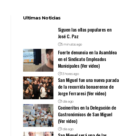
Ultimas Noticias
Siguen las ollas populares en
José C. Paz
5 minutos ago
Fuerte denuncia en la Asamblea
en el Sindicato Empleados
Municipales (Ver video)
13 horas ago
San Miguel fue una nueva parada
de la recorrida bonaerense de
Jorge Ferraresi (Ver video)
1 día ago
Cocineritos en la Delegación de
Gastronómicos de San Miguel
(Ver video)
1 día ago
San Miguel será una de las