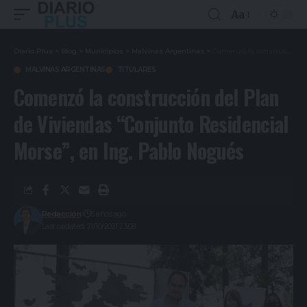
Aa
Diario Plus
>
Blog
>
Municipios
>
Malvinas Argentinas
>
Comenzó la construcción del Plan de Viviendas “Conjunto Residencial Morse”, en Ing. Pablo Nogués
MALVINAS ARGENTINAS
TITULARES
Comenzó la construcción del Plan
de Viviendas “Conjunto Residencial
Morse”, en Ing. Pablo Nogués
Redacción
5 años ago
Last updated: 21/10/2021 23:08