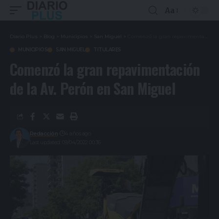
Aa
Diario Plus
>
Blog
>
Municipios
>
San Miguel
>
Comenzó la gran repavimentación de la Av. Perón en San Miguel
MUNICIPIOS
SAN MIGUEL
TITULARES
Comenzó la gran repavimentación
de la Av. Perón en San Miguel
Redacción
4 años ago
Last updated: 09/04/2022 00:36