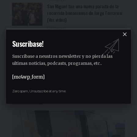
4 días ago
San Miguel fue una nueva parada de la
recorrida bonaerense de Jorge Ferraresi
(Ver video)
4 días ago
Cocineritos en la Delegación de
Gastronómicos de San Miguel (Ver video)
Suscribase!
4 días ago
Suscribase a neustros newsletter y no pierda las
San Miguel será una de las primeras
paradas de la campaña provincial de
ultimas noticias, podcasts, programas, etc..
Jorge Ferraresi
[mc4wp_form]
2 semanas ago
San Miguel realizó la carrera de
concientización “Pasos adelante” de 3K
Zero spam, Unsubscribe at any time.
2 semanas ago