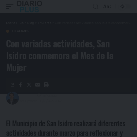
Aa
Diario Plus
>
Blog
>
Titulares
>
Con variadas actividades, San Isidro conmemora el Mes de la Mujer
TITULARES
Con variadas actividades, San
Isidro conmemora el Mes de la
Mujer
Redacción
4 años ago
Last updated: 05/03/2022 00:45
El Municipio de San Isidro realizará diferentes
actividades durante marzo para reflexionar y