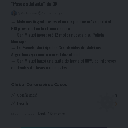
“Pasos adelante” de 3K
By
Redacción
2 semanas ago
Malvinas Argentinas es el municipio que más aportó al
PBI provincial en la última década
San Miguel incorporó 12 motos nuevas a su Policía
Municipal
La Escuela Municipal de Guardavidas de Malvinas
Argentinas ya cuenta con validez oficial
San Miguel lanzó una quita de hasta el 80% de intereses
en deudas de tasas municipales
Global Coronavirus Cases
0
Confirmed
0
Death
Covid-19 Statistics
More Information: