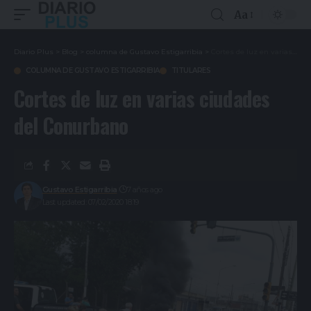
Aa
Diario Plus
>
Blog
>
columna de Gustavo Estigarribia
>
Cortes de luz en varias ciudades del Conurbano
COLUMNA DE GUSTAVO ESTIGARRIBIA
TITULARES
Cortes de luz en varias ciudades
del Conurbano
Gustavo Estigarribia
7 años ago
Last updated: 07/02/2020 18:19