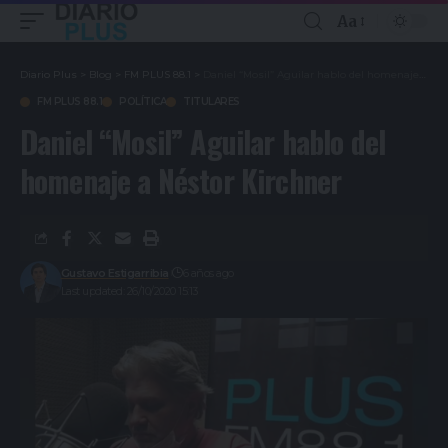
Aa
Diario Plus
>
Blog
>
FM PLUS 88.1
>
Daniel “Mosil” Aguilar hablo del homenaje a Néstor Kirchner
FM PLUS 88.1
POLÍTICA
TITULARES
Daniel “Mosil” Aguilar hablo del
homenaje a Néstor Kirchner
Gustavo Estigarribia
6 años ago
Last updated: 26/10/2020 15:13