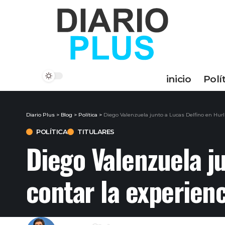
inicio
Polí
Diario Plus
>
Blog
>
Política
>
Diego Valenzuela junto a Lucas Delfino en Hurl
POLÍTICA
TITULARES
Diego Valenzuela j
contar la experienc