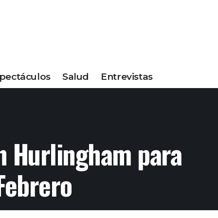
pectáculos
Salud
Entrevistas
en Hurlingham para
 Febrero