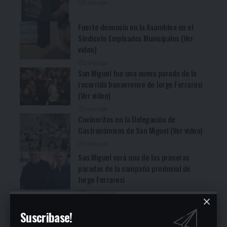
2 días ago
Fuerte denuncia en la Asamblea en el
Sindicato Empleados Municipales (Ver
video)
2 días ago
San Miguel fue una nueva parada de la
recorrida bonaerense de Jorge Ferraresi
(Ver video)
3 días ago
Cocineritos en la Delegación de
Gastronómicos de San Miguel (Ver video)
3 días ago
San Miguel será una de las primeras
paradas de la campaña provincial de
Jorge Ferraresi
1 semana ago
San Miguel realizó la carrera de
Suscribase!
concientización “Pasos adelante” de 3K