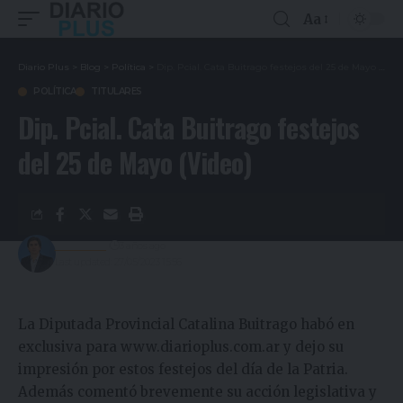
Aa
Diario Plus
>
Blog
>
Política
>
Dip. Pcial. Cata Buitrago festejos del 25 de Mayo (Video)
POLÍTICA
TITULARES
Dip. Pcial. Cata Buitrago festejos
del 25 de Mayo (Video)
Redacción
3 años ago
Last updated: 27/05/2023 15:56
La Diputada Provincial Catalina Buitrago habó en
exclusiva para www.diarioplus.com.ar y dejo su
impresión por estos festejos del día de la Patria.
Además comentó brevemente su acción legislativa y