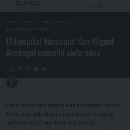
Aa
Diario Plus
>
Blog
>
Municipios
>
San Miguel
>
El Hospital Municipal San Miguel Arcángel cumplió siete años
SAN MIGUEL
TITULARES
El Hospital Municipal San Miguel
Arcángel cumplió siete años
Redacción
4 años ago
Last updated: 04/10/2022 22:16
Cuenta con una guardia de emergencias las
24hs, dos quirófanos para hacer cirugías
ambulatorias, una base del SAME,