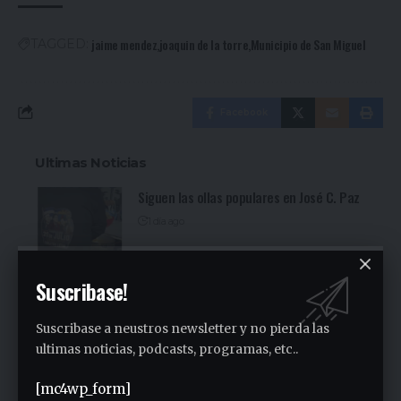
jaime mendez
joaquin de la torre
Municipio de San Miguel
TAGGED:
Facebook
Ultimas Noticias
Siguen las ollas populares en José C. Paz
1 día ago
Fuerte denuncia en la Asamblea en el
Sindicato Empleados Municipales (Ver
Suscribase!
video)
Suscribase a neustros newsletter y no pierda las
2 días ago
San Miguel fue una nueva parada de la
ultimas noticias, podcasts, programas, etc..
recorrida bonaerense de Jorge Ferraresi
(Ver video)
[mc4wp_form]