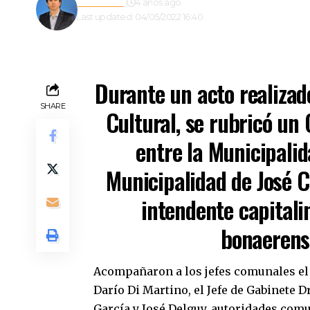
Redacción
4 años ago
Last updated: 04/05/2022 16:40
Durante un acto realizado
SHARE
Cultural, se rubricó un
entre la Municipalid
Municipalidad de José C.
intendente capitali
bonaeren
Acompañaron a los jefes comunales el
Darío Di Martino, el Jefe de Gabinete D
García y José Delguy, autoridades com