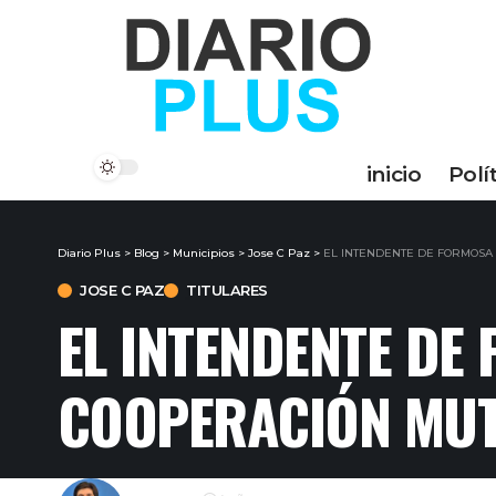
inicio
Polí
Diario Plus
>
Blog
>
Municipios
>
Jose C Paz
>
EL INTENDENTE DE FORMOSA 
JOSE C PAZ
TITULARES
EL INTENDENTE DE
COOPERACIÓN MUTU