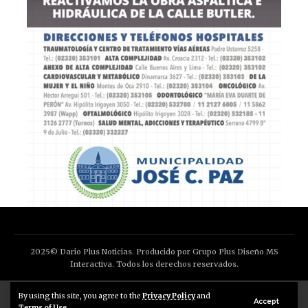
2025© Dario Plus Noticias. Producido por Grupo Plus Diseño MS
Interactiva. Todos los derechos reservados.
Aviso Legal
Política de Privacidad
By using this site, you agree to the
Privacy Policy
and
Accept
Terms of Use
.