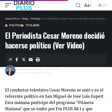
Aa
Diario Plus
>
Blog
>
Política
>
El Periodista Cesar Moreno decidió hacerse político (Ver Video)
POLÍTICA
TITULARES
El Periodista Cesar Moreno decidió
hacerse político (Ver Video)
Gustavo Estigarribia
6 años ago
Last updated: 28/08/2020 18:52
El conductor televisivo Cesar Moreno se unió y es el
referente político en San Miguel de José Luis Espert.
Esta mañana participo del programa “Primera
Mañana” que se emite por Fm PLUS 88.1 y que