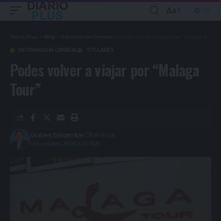
Aa
Diario Plus
>
Blog
>
Información General
>
Podes volver a viajar por “Malaga Tour”
INFORMACIÓN GENERAL
TITULARES
Podes volver a viajar por “Malaga
Tour”
Gustavo Estigarribia
6 años ago
Last updated: 28/08/2020 18:29