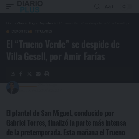
Aa
Diario Plus
>
Blog
>
Deportes
>
El “Trueno Verde” se despide de Villa Gesell, por Amir Farías
DEPORTES
TITULARES
El “Trueno Verde” se despide de
Villa Gesell, por Amir Farías
Redacción
5 años ago
Last updated: 20/01/2022 23:14
El plantel de San Miguel, conducido por
Gabriel Torres, finalizó la parte más intensa
de la pretemporada. Esta mañana el Trueno