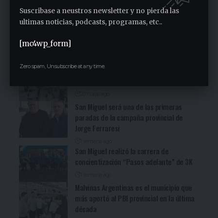
video)
Suscribase a neustros newsletter y no pierda las
7 horas ago
ultimas noticias, podcasts, programas, etc..
San Miguel fue una nueva parada de la
recorrida bonaerense de Jorge Ferraresi
[mc4wp_form]
(Ver video)
18 horas ago
Zero spam, Unsubscribe at any time.
Cocineritos en la Delegación de
Gastronómicos de San Miguel (Ver video)
20 horas ago
San Miguel será una de las primeras
paradas de la campaña provincial de
Jorge Ferraresi
1 semana ago
San Miguel realizó la carrera de
concientización “Pasos adelante” de 3K
1 semana ago
Malvinas Argentinas es el municipio que
más aportó al PBI provincial en la última
década