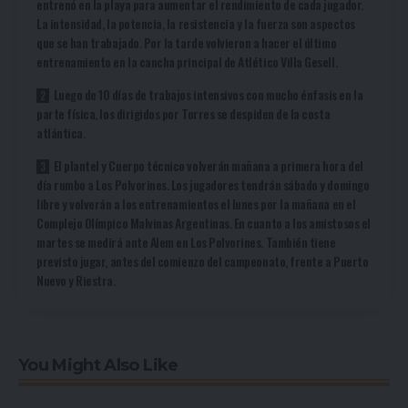
entrenó en la playa para aumentar el rendimiento de cada jugador.
La intensidad, la potencia, la resistencia y la fuerza son aspectos
que se han trabajado. Por la tarde volvieron a hacer el último
entrenamiento en la cancha principal de Atlético Villa Gesell.
Luego de 10 días de trabajos intensivos con mucho énfasis en la
parte física, los dirigidos por Torres se despiden de la costa
atlántica.
El plantel y Cuerpo técnico volverán mañana a primera hora del
día rumbo a Los Polvorines. Los jugadores tendrán sábado y domingo
libre y volverán a los entrenamientos el lunes por la mañana en el
Complejo Olímpico Malvinas Argentinas. En cuanto a los amistosos el
martes se medirá ante Alem en Los Polvorines. También tiene
previsto jugar, antes del comienzo del campeonato, frente a Puerto
Nuevo y Riestra.
You Might Also Like