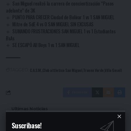
San Miguel realizó la carrera de concientización “Pasos
adelante” de 3K
PUNTO PARA CRECER Ciudad de Bolívar 1 vs 1 SAN MIGUEL
Mitre de SdE 4 vs 0 SAN MIGUEL SIN EXCUSAS
SUMANDO FRUSTRACIONES SAN MIGUEL 1 vs 1 Estudiantes
BsAs
SE ESCAPÓ All Boys 1 vs 1 SAN MIGUEL
C.A.S.M.
Club attletico San Miguel
Trueno Verde
Villa Gesell
TAGGED:
Facebook
Ultimas Noticias
Fuerte denuncia en la Asamblea en el
Suscribase!
Sindicato Empleados Municipales (Ver