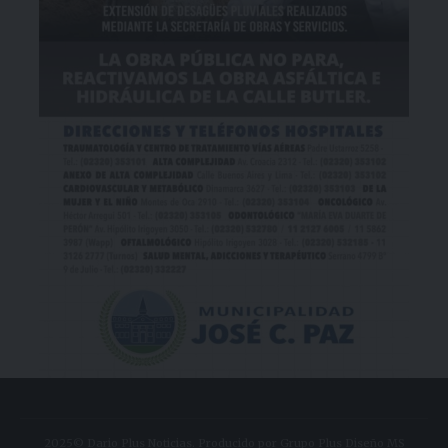
2025© Dario Plus Noticias. Producido por Grupo Plus Diseño MS