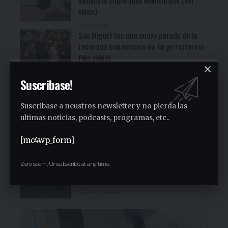
video)
4 días ago
San Miguel fue una nueva parada de la
recorrida bonaerense de Jorge Ferraresi
(Ver video)
5 días ago
Suscribase!
Cocineritos en la Delegación de
Gastronómicos de San Miguel (Ver video)
Suscribase a neustros newsletter y no pierda las
5 días ago
ultimas noticias, podcasts, programas, etc..
San Miguel será una de las primeras
paradas de la campaña provincial de
[mc4wp_form]
Jorge Ferraresi
2 semanas ago
San Miguel realizó la carrera de
Zero spam, Unsubscribe at any time.
concientización “Pasos adelante” de 3K
2 semanas ago