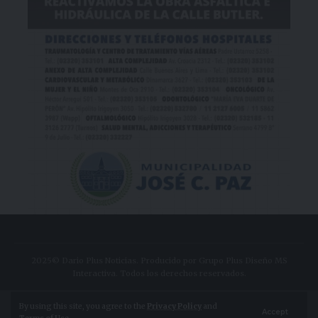
2025© Dario Plus Noticias. Producido por Grupo Plus Diseño MS
Interactiva. Todos los derechos reservados.
Aviso Legal
Política de Privacidad
By using this site, you agree to the
Privacy Policy
and
Accept