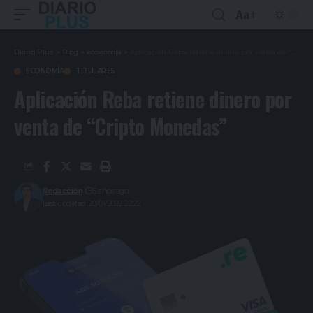
Aa
Diario Plus
>
Blog
>
economía
>
Aplicación Reba retiene dinero por venta de “Cripto Monedas”
ECONOMÍA
TITULARES
Aplicación Reba retiene dinero por
venta de “Cripto Monedas”
Redacción
5 años ago
Last updated: 20/01/2022 22:22