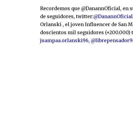
Recordemos que @DanannOficial, en su
de seguidores, twitter:
@DanannOficial
Orlanski , el joven Influencer de San 
doscientos mil seguidores (+200.000) 
juampaa.orlanski96,
@librepensador9