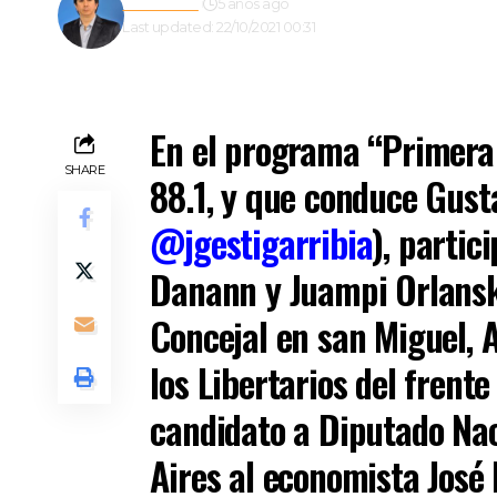
Redacción
5 años ago
Last updated: 22/10/2021 00:31
En el
programa
“Primera 
SHARE
88.1, y que conduce Gusta
@jgestigarribia
), parti
Danann y Juampi Orlanski
Concejal en san Miguel, A
los Libertarios del frent
candidato a Diputado Nac
Aires al economista José 