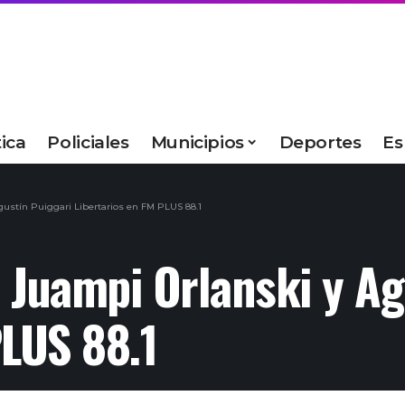
tica
Policiales
Municipios
Deportes
Es
stín Puiggari Libertarios en FM PLUS 88.1
Juampi Orlanski y Agu
PLUS 88.1