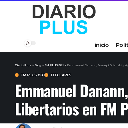
inicio
Polí
Diario Plus
>
Blog
>
FM PLUS 88.1
>
Emmanuel Danann, Juampi Orlanski y Agu
FM PLUS 88.1
TITULARES
Emmanuel Danann, 
Libertarios en FM 