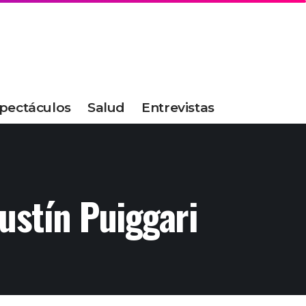
pectáculos
Salud
Entrevistas
stín Puiggari