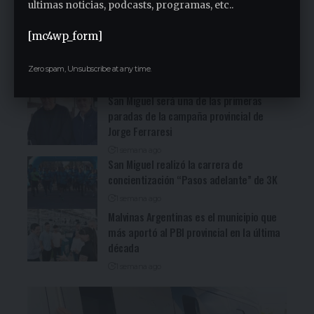
ultimas noticias, podcasts, programas, etc..
(Ver video)
5 horas ago
[mc4wp_form]
Cocineritos en la Delegación de
Gastronómicos de San Miguel (Ver video)
Zero spam, Unsubscribe at any time.
7 horas ago
San Miguel será una de las primeras
paradas de la campaña provincial de
Jorge Ferraresi
1 semana ago
San Miguel realizó la carrera de
concientización “Pasos adelante” de 3K
1 semana ago
Malvinas Argentinas es el municipio que
más aportó al PBI provincial en la última
década
1 semana ago