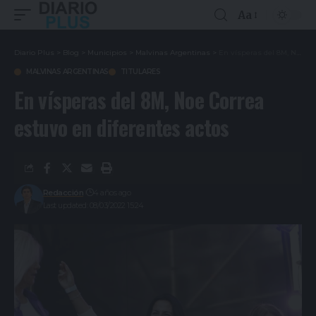
Aa
Diario Plus
>
Blog
>
Municipios
>
Malvinas Argentinas
>
En vísperas del 8M, Noe Correa estuvo en diferentes actos
MALVINAS ARGENTINAS
TITULARES
En vísperas del 8M, Noe Correa
estuvo en diferentes actos
Redacción
4 años ago
Last updated: 08/03/2022 15:24