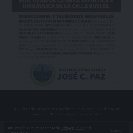
2025© Dario Plus Noticias. Producido por Grupo Plus Diseño MS
Interactiva. Todos los derechos reservados.
Aviso Legal
Política de Privacidad
By using this site, you agree to the
Privacy Policy
and
Accept