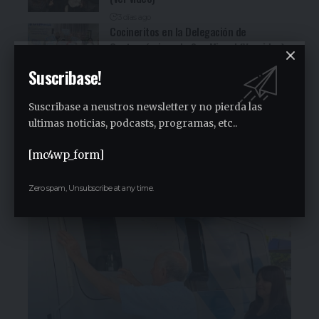
3 días ago
Cocineritos en la Delegación de
Gastronómicos de San Miguel (Ver video)
3 días ago
Suscribase!
San Miguel será una de las primeras
paradas de la campaña provincial de
Suscribase a neustros newsletter y no pierda las
Jorge Ferraresi
ultimas noticias, podcasts, programas, etc..
1 semana ago
San Miguel realizó la carrera de
[mc4wp_form]
concientización “Pasos adelante” de 3K
2 semanas ago
Zero spam, Unsubscribe at any time.