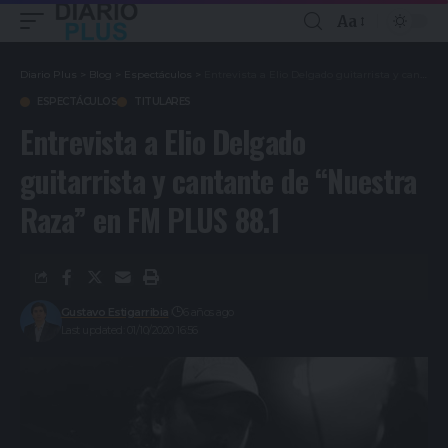
Aa
Diario Plus
>
Blog
>
Espectáculos
>
Entrevista a Elio Delgado guitarrista y cantante de “Nuestra Raza” en FM PLUS 88.1
ESPECTÁCULOS
TITULARES
Entrevista a Elio Delgado
guitarrista y cantante de “Nuestra
Raza” en FM PLUS 88.1
Gustavo Estigarribia
6 años ago
Last updated: 01/10/2020 16:56