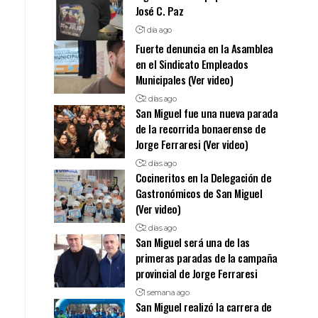
José C. Paz
1 día ago
Fuerte denuncia en la Asamblea
en el Sindicato Empleados
Municipales (Ver video)
2 días ago
San Miguel fue una nueva parada
de la recorrida bonaerense de
Jorge Ferraresi (Ver video)
2 días ago
Cocineritos en la Delegación de
Gastronómicos de San Miguel
(Ver video)
2 días ago
San Miguel será una de las
primeras paradas de la campaña
provincial de Jorge Ferraresi
1 semana ago
San Miguel realizó la carrera de