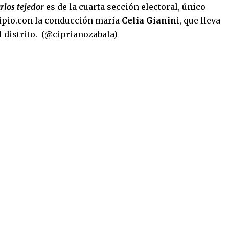
rlos tejedor
es de la cuarta sección electoral, único
cipio.con la conducción maría
Celia Gianin
i, que lleva
 distrito. (@ciprianozabala)