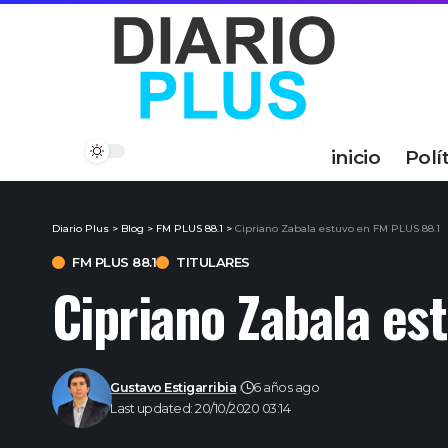
inicio
Polí
Diario Plus
>
Blog
>
FM PLUS 88.1
>
Cipriano Zabala estuvo en FM PLUS 88.1
FM PLUS 88.1
TITULARES
Cipriano Zabala es
Gustavo Estigarribia
6 años ago
Last updated: 20/10/2020 03:14