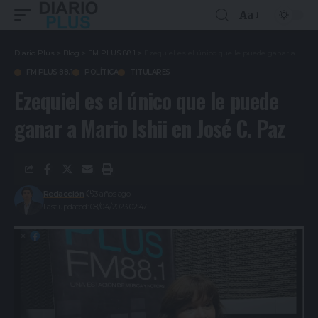
Aa
Diario Plus
>
Blog
>
FM PLUS 88.1
>
Ezequiel es el único que le puede ganar a Mario Ishii en José C. Paz
FM PLUS 88.1
POLÍTICA
TITULARES
Ezequiel es el único que le puede
ganar a Mario Ishii en José C. Paz
Redacción
3 años ago
Last updated: 08/04/2023 02:47