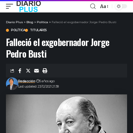
Aa
Diario Plus
>
Blog
>
Política
>
Falleció el exgobernador Jorge Pedro Busti
POLÍTICA
TITULARES
Falleció el exgobernador Jorge
Pedro Busti
Redacción
5 años ago
Last updated: 23/12/2021 21:38