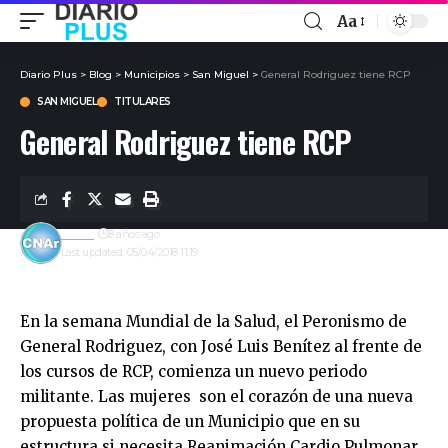
Aa
Diario Plus
>
Blog
>
Municipios
>
San Miguel
>
General Rodriguez tiene RCP
SAN MIGUEL
TITULARES
General Rodriguez tiene RCP
admin
8 años ago
Last updated: 05/04/2018 11:19
En la semana Mundial de la Salud, el Peronismo de
General Rodriguez, con José Luis Benítez al frente de
los cursos de RCP, comienza un nuevo periodo
militante. Las mujeres son el corazón de una nueva
propuesta política de un Municipio que en su
estructura si necesita Reanimación Cardio Pulmonar.