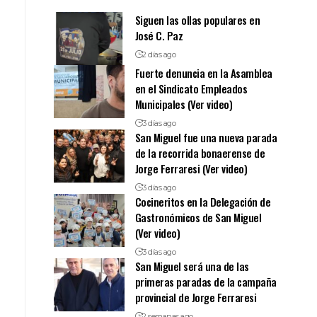
Siguen las ollas populares en
José C. Paz
2 días ago
Fuerte denuncia en la Asamblea
en el Sindicato Empleados
Municipales (Ver video)
3 días ago
San Miguel fue una nueva parada
de la recorrida bonaerense de
Jorge Ferraresi (Ver video)
3 días ago
Cocineritos en la Delegación de
Gastronómicos de San Miguel
(Ver video)
3 días ago
San Miguel será una de las
primeras paradas de la campaña
provincial de Jorge Ferraresi
2 semanas ago