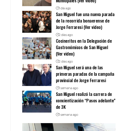
Municipales (Ver video)
1 día ago
San Miguel fue una nueva parada
de la recorrida bonaerense de
Jorge Ferraresi (Ver video)
2 días ago
Cocineritos en la Delegación de
Gastronómicos de San Miguel
(Ver video)
2 días ago
San Miguel será una de las
primeras paradas de la campaña
provincial de Jorge Ferraresi
1 semana ago
San Miguel realizó la carrera de
concientización “Pasos adelante”
de 3K
1 semana ago