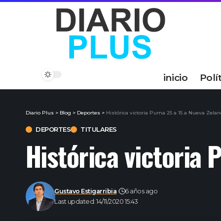
inicio
Polí
Diario Plus
>
Blog
>
Deportes
>
Histórica victoria Puma 25 a 15 a Nueva Zela
DEPORTES
TITULARES
Histórica victoria
Gustavo Estigarribia
6 años ago
Last updated: 14/11/2020 15:43