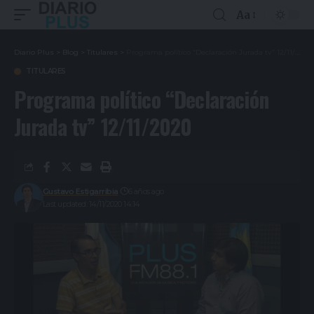
Aa
Diario Plus
>
Blog
>
Titulares
>
Programa político “Declaración Jurada tv” 12/11/2020
TITULARES
Programa político “Declaración
Jurada tv” 12/11/2020
Gustavo Estigarribia
6 años ago
Last updated: 14/11/2020 14:14