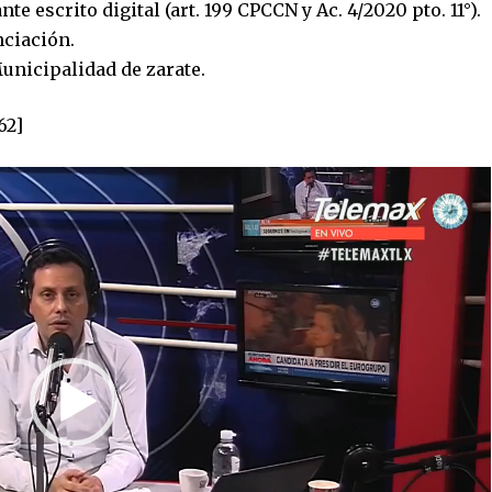
e escrito digital (art. 199 CPCCN y Ac. 4/2020 pto. 11°).
nciación.
unicipalidad de zarate.
62]