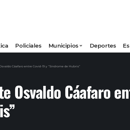
tica
Policiales
Municipios
Deportes
Es
Osvaldo Cáafaro entre Covid-19 y “Sindrome de Hubris”
te Osvaldo Cáafaro en
is”