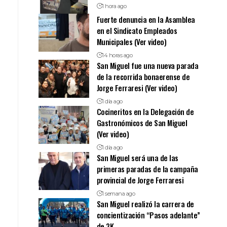
1 hora ago
Fuerte denuncia en la Asamblea
en el Sindicato Empleados
Municipales (Ver video)
14 horas ago
San Miguel fue una nueva parada
de la recorrida bonaerense de
Jorge Ferraresi (Ver video)
1 día ago
Cocineritos en la Delegación de
Gastronómicos de San Miguel
(Ver video)
1 día ago
San Miguel será una de las
primeras paradas de la campaña
provincial de Jorge Ferraresi
1 semana ago
San Miguel realizó la carrera de
concientización “Pasos adelante”
de 3K