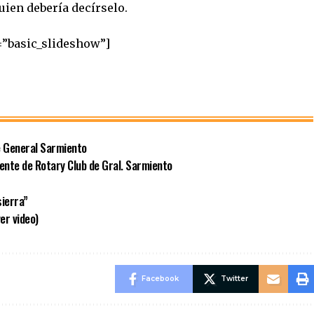
uien debería decírselo.
y=”basic_slideshow”]
e General Sarmiento
dente de Rotary Club de Gral. Sarmiento
sierra”
er video)
Facebook
Twitter