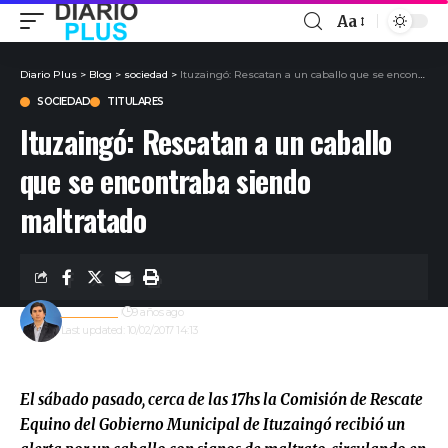
Aa
Diario Plus
>
Blog
>
sociedad
>
Ituzaingó: Rescatan a un caballo que se encontraba siendo maltratado
SOCIEDAD
TITULARES
Ituzaingó: Rescatan a un caballo
que se encontraba siendo
maltratado
Redacción
9 años ago
Last updated: 10/02/2017 14:13
El sábado pasado, cerca de las 17hs la Comisión de Rescate
Equino del Gobierno Municipal de Ituzaingó recibió un