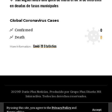
en deudas de tasas municipales
Global Coronavirus Cases
0
Confirmed
0
Death
Covid-19 Statistics
More Information:
2025© Dario Plus Noticias. Producido por Grupo Plus Diseño MS
Interactiva. Todos los derechos reservados.
Aviso Legal
Política de Privacidad
By using this site, you agree to the
Privacy Policy
and
Accept