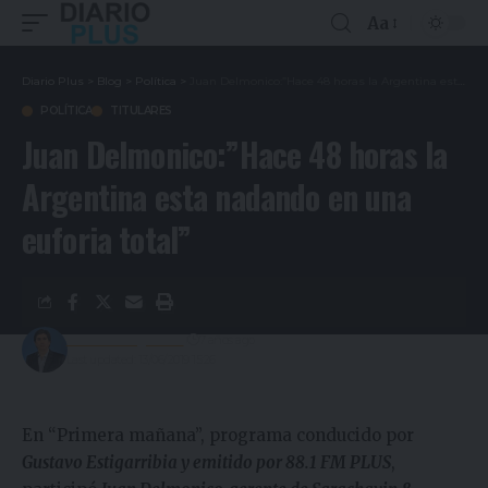
Aa
Diario Plus
>
Blog
>
Política
>
Juan Delmonico:”Hace 48 horas la Argentina esta nadando en una euforia total”
POLÍTICA
TITULARES
Juan Delmonico:”Hace 48 horas la
Argentina esta nadando en una
euforia total”
Gustavo Estigarribia
7 años ago
Last updated: 13/06/2019 15:26
En “Primera mañana”, programa conducido por
Gustavo Estigarribia y emitido por 88.1 FM PLUS
,