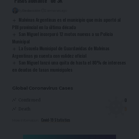
“Pasos adelante” de 3K
By
Redacción
2 semanas ago
Malvinas Argentinas es el municipio que más aportó al
PBI provincial en la última década
San Miguel incorporó 12 motos nuevas a su Policía
Municipal
La Escuela Municipal de Guardavidas de Malvinas
Argentinas ya cuenta con validez oficial
San Miguel lanzó una quita de hasta el 80% de intereses
en deudas de tasas municipales
Global Coronavirus Cases
0
Confirmed
0
Death
Covid-19 Statistics
More Information: