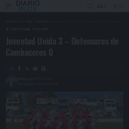
Aa
Diario Plus
>
Blog
>
Deportes
>
Juventud Unida 3 – Defensores de Cambaceres 0
DEPORTES
TITULARES
Juventud Unida 3 – Defensores de
Cambaceres 0
Redacción
3 años ago
Last updated: 29/05/2023 02:16