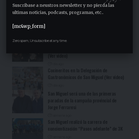
Suscribase a neustros newsletter y no pierda las
ultimas noticias, podcasts, programas, etc..
Fuerte denuncia en la Asamblea en el
Sindicato Empleados Municipales (Ver
[mc4wp_form]
video)
13 horas ago
San Miguel fue una nueva parada de la
Zero spam, Unsubscribe at any time.
recorrida bonaerense de Jorge Ferraresi
(Ver video)
1 día ago
Cocineritos en la Delegación de
Gastronómicos de San Miguel (Ver video)
1 día ago
San Miguel será una de las primeras
paradas de la campaña provincial de
Jorge Ferraresi
1 semana ago
San Miguel realizó la carrera de
concientización “Pasos adelante” de 3K
1 semana ago