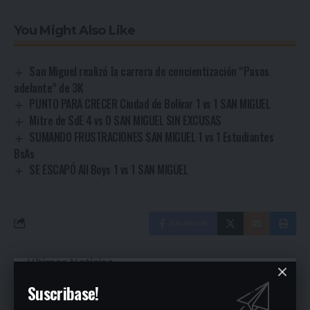
You Might Also Like
San Miguel realizó la carrera de concientización “Pasos
adelante” de 3K
PUNTO PARA CRECER Ciudad de Bolívar 1 vs 1 SAN MIGUEL
Mitre de SdE 4 vs 0 SAN MIGUEL SIN EXCUSAS
SUMANDO FRUSTRACIONES SAN MIGUEL 1 vs 1 Estudiantes
BsAs
SE ESCAPÓ All Boys 1 vs 1 SAN MIGUEL
Facebook
Ultimas Noticias
Suscribase!
Siguen las ollas populares en José C. Paz
51 minutos ago