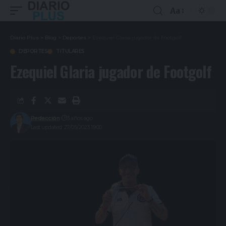
Aa
Diario Plus
>
Blog
>
Deportes
>
Ezequiel Glaria jugador de Footgolf
DEPORTES
TITULARES
Ezequiel Glaria jugador de Footgolf
Redacción
3 años ago
Last updated: 27/05/2023 19:00