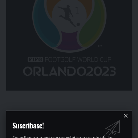
You Might Also Like
Suscribase!
San Miguel realizó la carrera de concientización “Pasos