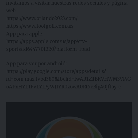
invitamos a visitar nuestras redes sociales y página
web.
https://www.orlando2023.com/
https://www.footgolf.com.ar/
App para apple:
https://apps.apple.com/us/app/ctv-
sports/id6447701220?platform=ipad
App para ver por android:
https://play.google.com/store/apps/details?
id=com.maz.tvod380&fbclid=IwAR1z1JBKVHWM3Vf4G
oAPxHYL1FvLYIPyWJIYR0z6wA0Rt5cBig40jft5y_c