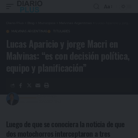
Aa
Diario Plus
>
Blog
>
Municipios
>
Malvinas Argentinas
>
Lucas Aparicio y jorge Macri en Malvinas: “es con decisión política, equipo y planificación”
MALVINAS ARGENTINAS
TITULARES
Lucas Aparicio y jorge Macri en
Malvinas: “es con decisión política,
equipo y planificación”
Redacción
5 años ago
Last updated: 20/10/2021 19:41
Luego de que se conociera la noticia de que
dos motochorros interceptaron a tres