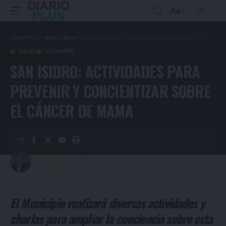
Aa
Diario Plus
>
Blog
>
Salud
>
SAN ISIDRO: ACTIVIDADES PARA PREVENIR Y CONCIENTIZAR SOBRE EL CÁNCER DE MAMA
SALUD
TITULARES
SAN ISIDRO: ACTIVIDADES PARA
PREVENIR Y CONCIENTIZAR SOBRE
EL CÁNCER DE MAMA
Redacción
5 años ago
Last updated: 20/10/2021 19:50
El Municipio realizará diversas actividades y
charlas para ampliar la conciencia sobre esta