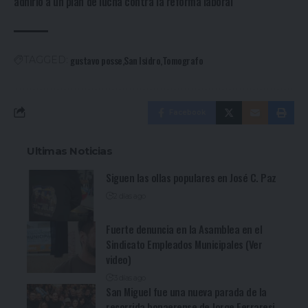
adhirió a un plan de lucha contra la reforma laboral
gustavo posse
San Isidro
Tomografo
TAGGED:
Facebook
Ultimas Noticias
Siguen las ollas populares en José C. Paz
2 días ago
Fuerte denuncia en la Asamblea en el
Sindicato Empleados Municipales (Ver
video)
3 días ago
San Miguel fue una nueva parada de la
recorrida bonaerense de Jorge Ferraresi