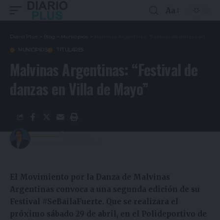
Aa
Diario Plus
>
Blog
>
Municipios
>
Malvinas Argentinas: “Festival de danzas en Villa de Mayo”
MUNICIPIOS
TITULARES
Malvinas Argentinas: “Festival de
danzas en Villa de Mayo”
Redacción
9 años ago
Last updated: 25/04/2017 20:42
El Movimiento por la Danza de Malvinas
Argentinas convoca a una segunda edición de su
Festival #SeBailaFuerte. Que se realizara el
próximo sábado 29 de abril, en el Polideportivo de