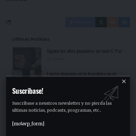
Facebook
Ultimas Noticias
Siguen las ollas populares en José C. Paz
2 días ago
Fuerte denuncia en la Asamblea en el
Sindicato Empleados Municipales (Ver
video)
Suscribase!
3 días ago
San Miguel fue una nueva parada de la
Suscribase a neustros newsletter y no pierda las
recorrida bonaerense de Jorge Ferraresi
ultimas noticias, podcasts, programas, etc..
(Ver video)
3 días ago
[mc4wp_form]
Cocineritos en la Delegación de
Gastronómicos de San Miguel (Ver video)