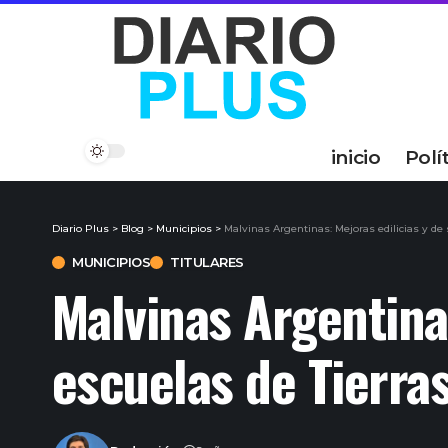
inicio
Polí
Diario Plus
>
Blog
>
Municipios
>
Malvinas Argentinas: Mejoras edilicias y de
MUNICIPIOS
TITULARES
Malvinas Argentina
escuelas de Tierras