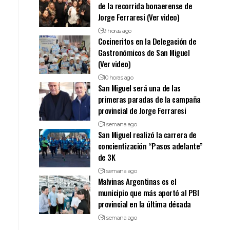
de la recorrida bonaerense de
Jorge Ferraresi (Ver video)
9 horas ago
Cocineritos en la Delegación de
Gastronómicos de San Miguel
(Ver video)
10 horas ago
San Miguel será una de las
primeras paradas de la campaña
provincial de Jorge Ferraresi
1 semana ago
San Miguel realizó la carrera de
concientización “Pasos adelante”
de 3K
1 semana ago
Malvinas Argentinas es el
municipio que más aportó al PBI
provincial en la última década
1 semana ago