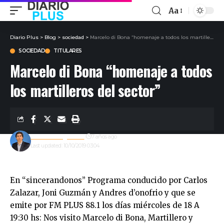
Aa
Diario Plus
>
Blog
>
sociedad
>
Marcelo di Bona “homenaje a todos los martilleros del sector”
SOCIEDAD
TITULARES
Marcelo di Bona “homenaje a todos
los martilleros del sector”
Gustavo Estigarribia
7 años ago
Last updated: 10/10/2019 03:04
En “sincerandonos” Programa conducido por Carlos
Zalazar, Joni Guzmán y Andres d’onofrio y que se
emite por FM PLUS 88.1 los días miércoles de 18 A
19:30 hs: Nos visito Marcelo di Bona, Martillero y