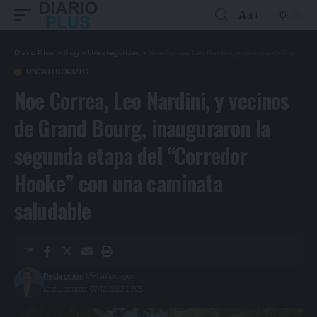
Aa
Diario Plus
>
Blog
>
Uncategorized
>
Noe Correa, Leo Nardini, y vecinos de Grand Bourg, inauguraron la segunda etapa del “Corredor Hooke” con una caminata saludable
UNCATEGORIZED
Noe Correa, Leo Nardini, y vecinos
de Grand Bourg, inauguraron la
segunda etapa del “Corredor
Hooke” con una caminata
saludable
Redacción
4 años ago
Last updated: 07/12/2022 23:05