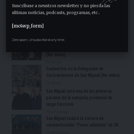
Suscribase a neustros newsletter y no pierda las
ultimas noticias, podcasts, programas, etc..
Fuerte denuncia en la Asamblea en el
Sindicato Empleados Municipales (Ver
[mc4wp_form]
video)
13 horas ago
Zero spam, Unsubscribe at any time.
San Miguel fue una nueva parada de la
recorrida bonaerense de Jorge Ferraresi
(Ver video)
1 día ago
Cocineritos en la Delegación de
Gastronómicos de San Miguel (Ver video)
1 día ago
San Miguel será una de las primeras
paradas de la campaña provincial de
Jorge Ferraresi
1 semana ago
San Miguel realizó la carrera de
concientización “Pasos adelante” de 3K
1 semana ago