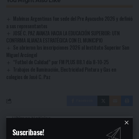
You Might Also Like
Malvinas Argentinas fue sede del Pre Ayacucho 2026 y definió
a sus representantes
JOSÉ C. PAZ AVANZA HACIA LA EDUCACIÓN SUPERIOR: UTN
CONFIRMA ALIANZA ESTRATÉGICA CON EL MUNICIPIO
Se abrieron las inscripciones 2026 al Instituto Superior San
Miguel Arcángel
“Futbol de Calidad” por FM PLUS 88.1 día 8-10-25
Trabajos de Iluminación, Electricidad Pintura y Gas en
colegios de José C. Paz
Facebook
Ultimas Noticias
Suscribase!
Siguen las ollas populares en José C. Paz
31 minutos ago