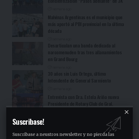
concientización “Pasos adelante” de 3K
1 semana ago
Malvinas Argentinas es el municipio que
más aportó al PBI provincial en la última
década
1 semana ago
Desarticulan una banda dedicada al
narcomenudeo tras tres allanamientos
en Grand Bourg
1 semana ago
30 años sin Luis Ortega, último
Intendente de General Sarmiento
1 semana ago
Entrevista con Dra. Estela Ariño nueva
Presidente de Rotary Club de Gral.
Sarmiento
Suscribase!
1 semana ago
Suscribase a neustros newsletter y no pierda las