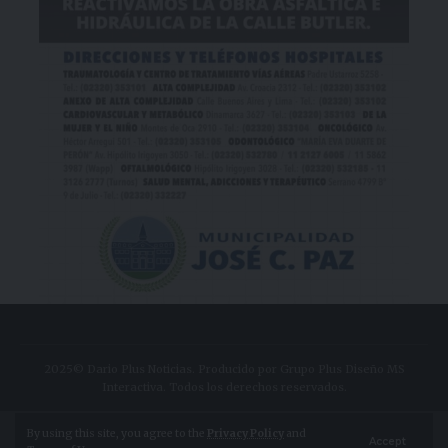
2025© Dario Plus Noticias. Producido por Grupo Plus Diseño MS
Interactiva. Todos los derechos reservados.
Aviso Legal
Política de Privacidad
By using this site, you agree to the
Privacy Policy
and
Accept