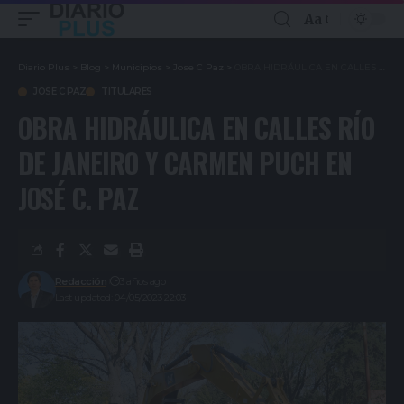
Aa
Diario Plus
>
Blog
>
Municipios
>
Jose C Paz
>
OBRA HIDRÁULICA EN CALLES RÍO DE JANEIRO Y CARMEN PUCH EN JOSÉ C. PAZ
JOSE C PAZ
TITULARES
OBRA HIDRÁULICA EN CALLES RÍO
DE JANEIRO Y CARMEN PUCH EN
JOSÉ C. PAZ
Redacción
3 años ago
Last updated: 04/05/2023 22:03