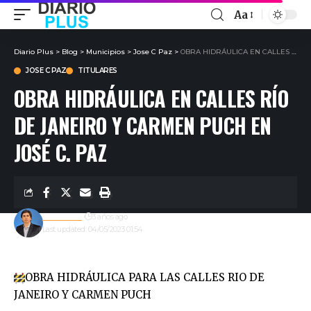
Aa
Diario Plus
>
Blog
>
Municipios
>
Jose C Paz
>
OBRA HIDRÁULICA EN CALLES RÍO DE JANEIRO Y CARMEN PUCH EN JOSÉ C. PAZ
JOSE C PAZ
TITULARES
OBRA HIDRÁULICA EN CALLES RÍO
DE JANEIRO Y CARMEN PUCH EN
JOSÉ C. PAZ
Redacción
3 años ago
Last updated: 04/05/2023 01:54
OBRA HIDRÁULICA PARA LAS CALLES RIO DE
JANEIRO Y CARMEN PUCH