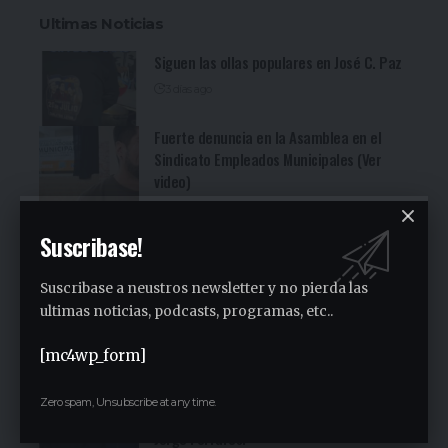
Ultimas Noticias
Siguen las ollas populares en José C. Paz
3 días ago
Fuerte denuncia en la Asamblea en el
Sindicato Empleados Municipales (Ver
video)
4 días ago
San Miguel fue una nueva parada de la
Suscribase!
recorrida bonaerense de Jorge Ferraresi
(Ver video)
Suscribase a neustros newsletter y no pierda las
4 días ago
ultimas noticias, podcasts, programas, etc..
Cocineritos en la Delegación de
Gastronómicos de San Miguel (Ver video)
[mc4wp_form]
4 días ago
San Miguel será una de las primeras
Zero spam, Unsubscribe at any time.
paradas de la campaña provincial de
Jorge Ferraresi