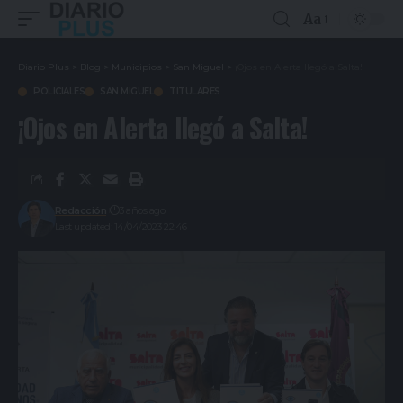
Aa
Diario Plus
>
Blog
>
Municipios
>
San Miguel
>
¡Ojos en Alerta llegó a Salta!
POLICIALES
SAN MIGUEL
TITULARES
¡Ojos en Alerta llegó a Salta!
Redacción
3 años ago
Last updated: 14/04/2023 22:46