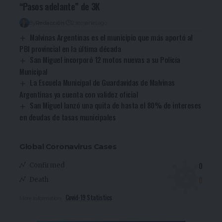
“Pasos adelante” de 3K
By
Redacción
2 semanas ago
Malvinas Argentinas es el municipio que más aportó al
PBI provincial en la última década
San Miguel incorporó 12 motos nuevas a su Policía
Municipal
La Escuela Municipal de Guardavidas de Malvinas
Argentinas ya cuenta con validez oficial
San Miguel lanzó una quita de hasta el 80% de intereses
en deudas de tasas municipales
Global Coronavirus Cases
0
Confirmed
0
Death
Covid-19 Statistics
More Information: