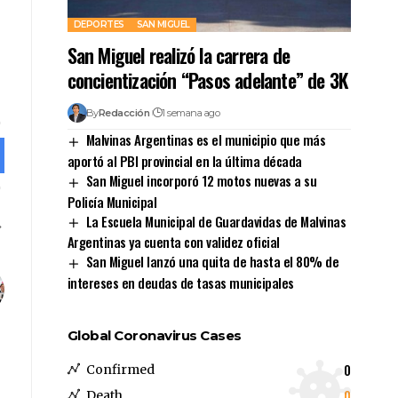
DEPORTES
SAN MIGUEL
San Miguel realizó la carrera de
concientización “Pasos adelante” de 3K
By
Redacción
1 semana ago
Malvinas Argentinas es el municipio que más
aportó al PBI provincial en la última década
San Miguel incorporó 12 motos nuevas a su
Policía Municipal
La Escuela Municipal de Guardavidas de Malvinas
Argentinas ya cuenta con validez oficial
San Miguel lanzó una quita de hasta el 80% de
intereses en deudas de tasas municipales
Global Coronavirus Cases
0
Confirmed
0
Death