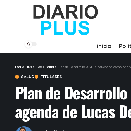
inicio
Polí
Diario Plus
>
Blog
>
Salud
>
Plan de Desarrollo 2031: La educación como prior
SALUD
TITULARES
Plan de Desarrollo
agenda de Lucas De