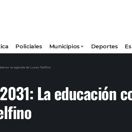
tica
Policiales
Municipios
Deportes
Es
idad en la agenda de Lucas Delfino
 2031: La educación c
lfino