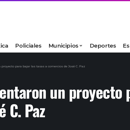
tica
Policiales
Municipios
Deportes
Es
 proyecto para bajar las tasas a comercios de José C. Paz
sentaron un proyecto p
é C. Paz