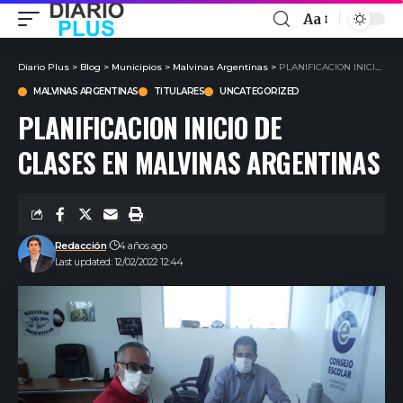
Aa
Diario Plus
>
Blog
>
Municipios
>
Malvinas Argentinas
>
PLANIFICACION INICIO DE CLASES EN MALVINAS ARGENTINAS
MALVINAS ARGENTINAS
TITULARES
UNCATEGORIZED
PLANIFICACION INICIO DE
CLASES EN MALVINAS ARGENTINAS
Redacción
4 años ago
Last updated: 12/02/2022 12:44