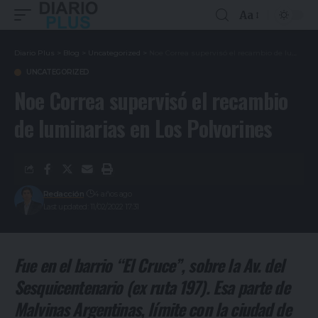
Aa
Diario Plus
>
Blog
>
Uncategorized
>
Noe Correa supervisó el recambio de luminarias en Los Polvorines
UNCATEGORIZED
Noe Correa supervisó el recambio
de luminarias en Los Polvorines
Redacción
4 años ago
Last updated: 11/02/2022 17:31
Fue en el barrio “El Cruce”, sobre la Av. del
Sesquicentenario (ex ruta 197). Esa parte de
Malvinas Argentinas, límite con la ciudad de